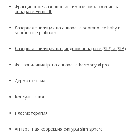
Фракционное лазерное интимное омоложение на
аппарате FemiLift
Лазерная эпиляция на аппарате soprano ice baby и
soprano ice platinum
Лазерная эпиляция на диодном аппарате (SIP) и (SIB)
Фотоэпиляция ipl на аппарате harmony xl pro
Дерматология
Консультация
Плазмотерапия
Аппаратная коррекция фигуры slim sphere