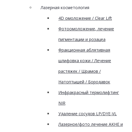
Лазерная косметология
4D омоложение / Clear Lift
Фотоомоложение, лечение
пигментации и розацеа
Фракционная аблятивная
шлифовка кожи / Лечение
растяжек / Шрамов /
Натоптышей / Бородавок
Инфракрасный термолифтинг
NIR
Удаление сосудов LP/DYE-VL
Лазерное/фото лечение AKHE и