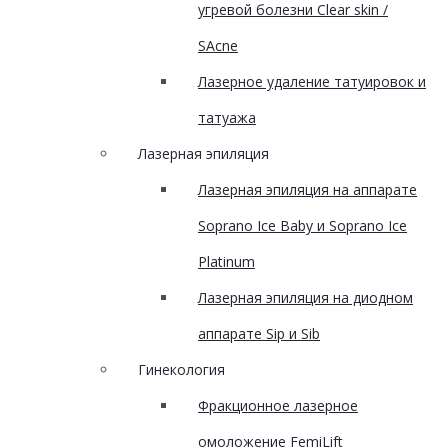
угревой болезни Clear skin /
SAcne
Лазерное удаление татуировок и
татуажа
Лазерная эпиляция
Лазерная эпиляция на аппарате
Soprano Ice Baby и Soprano Ice
Platinum
Лазерная эпиляция на диодном
аппарате Sip и Sib
Гинекология
Фракционное лазерное
омоложение FemiLift