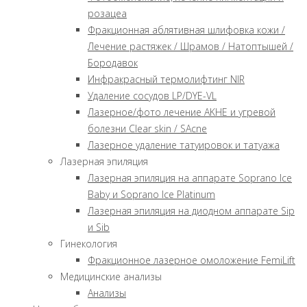
розацеа
Фракционная аблятивная шлифовка кожи /
Лечение растяжек / Шрамов / Натоптышей /
Бородавок
Инфракрасный термолифтинг NIR
Удаление сосудов LP/DYE-VL
Лазерное/фото лечение AKHE и угревой
болезни Clear skin / SAcne
Лазерное удаление татуировок и татуажа
Лазерная эпиляция
Лазерная эпиляция на аппарате Soprano Ice
Baby и Soprano Ice Platinum
Лазерная эпиляция на диодном аппарате Sip
и Sib
Гинекология
Фракционное лазерное омоложение FemiLift
Медицинские анализы
Анализы