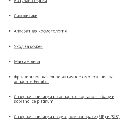
Ботулинотерпия
Липолитики
Аппаратная косметология
Уход за кожей
Массаж лица
Фракционное лазерное интимное омоложение на
аппарате FemiLift
Лазерная эпиляция на аппарате soprano ice baby и
soprano ice platinum
Лазерная эпиляция на диодном аппарате (SIP) и (SIB)