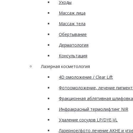
Уходы
Массаж лица
Массаж тела
Обертывание
Дерматология
Консультация
Лазерная косметология
4D омоложение / Clear Lift
Фотоомоложение, лечение пигмент
Фракционная аблятивная шлифовка 
Инфракрасный термолифтинг NIR
Удаление сосудов LP/DYE-VL
Лазерное/фото лечение AKHE и угрев