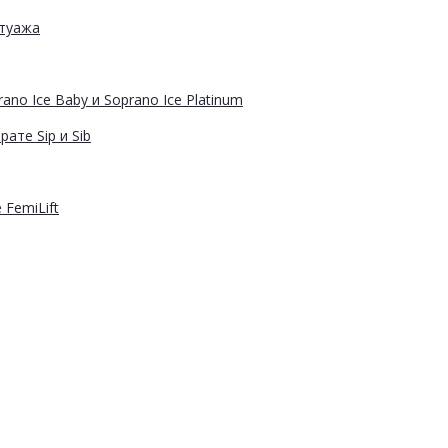
атуажа
ano Ice Baby и Soprano Ice Platinum
ате Sip и Sib
FemiLift