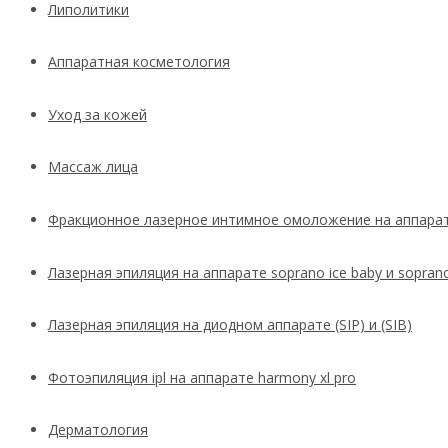
Липолитики
Аппаратная косметология
Уход за кожей
Массаж лица
Фракционное лазерное интимное омоложение на аппарате
Лазерная эпиляция на аппарате soprano ice baby и soprano
Лазерная эпиляция на диодном аппарате (SIP) и (SIB)
Фотоэпиляция ipl на аппарате harmony xl pro
Дерматология