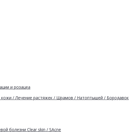
ации и розацеа
кожи / Лечение растяжек / Шрамов / Натоптышей / Бородавок
ой болезни Clear skin / SAcne