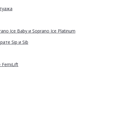
атуажа
ano Ice Baby и Soprano Ice Platinum
ате Sip и Sib
FemiLift