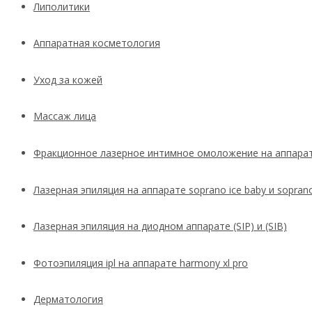
Липолитики
Аппаратная косметология
Уход за кожей
Массаж лица
Фракционное лазерное интимное омоложение на аппарате
Лазерная эпиляция на аппарате soprano ice baby и soprano
Лазерная эпиляция на диодном аппарате (SIP) и (SIB)
Фотоэпиляция ipl на аппарате harmony xl pro
Дерматология