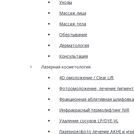
Уходы
Массаж лица
Массаж тела
Обертывание
Дерматология
Консультация
Лазерная косметология
4D омоложение / Clear Lift
Фотоомоложение, лечение пигмент
Фракционная аблятивная шлифовка 
Инфракрасный термолифтинг NIR
Удаление сосудов LP/DYE-VL
Лазерное/фото лечение AKHE и угрев