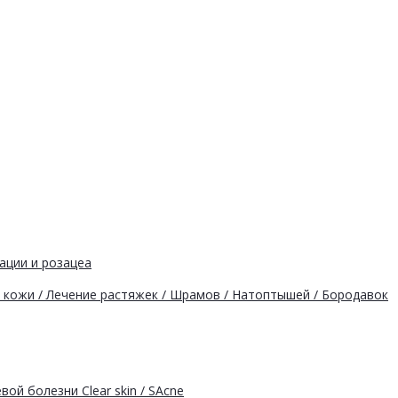
ации и розацеа
кожи / Лечение растяжек / Шрамов / Натоптышей / Бородавок
ой болезни Clear skin / SAcne