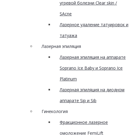
угревой болезни Clear skin /
SAcne
Лазерное удаление татуировок и
татуажа
Лазерная эпиляция
Лазерная эпиляция на аппарате
Soprano Ice Baby и Soprano Ice
Platinum
Лазерная эпиляция на диодном
аппарате Sip и Sib
Гинекология
Фракционное лазерное
омоложение FemiLift