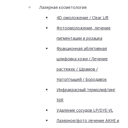
Лазерная косметология
4D омоложение / Clear Lift
Фотоомоложение, лечение
пигментации и розацеа
Фракционная аблятивная
шлифовка кожи / Лечение
растяжек / Шрамов /
Натоптышей / Бородавок
Инфракрасный термолифтинг
NIR
Удаление сосудов LP/DYE-VL
Лазерное/фото лечение AKHE и