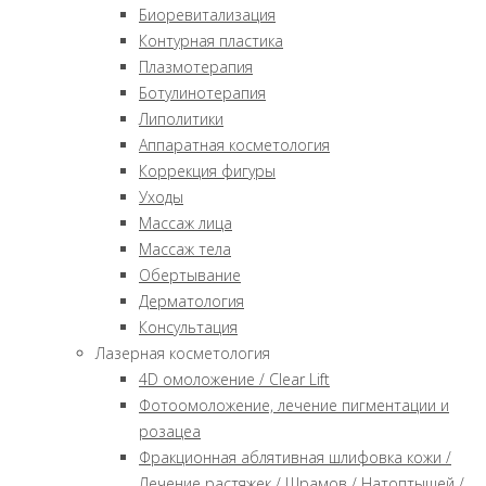
Биоревитализация
Контурная пластика
Плазмотерапия
Ботулинотерапия
Липолитики
Аппаратная косметология
Коррекция фигуры
Уходы
Массаж лица
Массаж тела
Обертывание
Дерматология
Консультация
Лазерная косметология
4D омоложение / Clear Lift
Фотоомоложение, лечение пигментации и
розацеа
Фракционная аблятивная шлифовка кожи /
Лечение растяжек / Шрамов / Натоптышей /