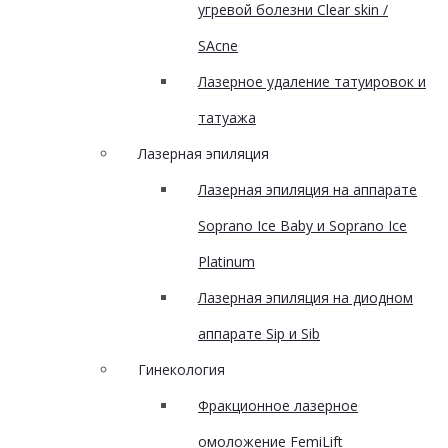
угревой болезни Clear skin /
SAcne
Лазерное удаление татуировок и
татуажа
Лазерная эпиляция
Лазерная эпиляция на аппарате
Soprano Ice Baby и Soprano Ice
Platinum
Лазерная эпиляция на диодном
аппарате Sip и Sib
Гинекология
Фракционное лазерное
омоложение FemiLift