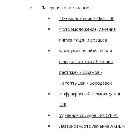
Лазерная косметология
4D омоложение / Clear Lift
Фотоомоложение, лечение
пигментации и розацеа
Фракционная аблятивная
шлифовка кожи / Лечение
растяжек / Шрамов /
Натоптышей / Бородавок
Инфракрасный термолифтинг
NIR
Удаление сосудов LP/DYE-VL
Лазерное/фото лечение AKHE и